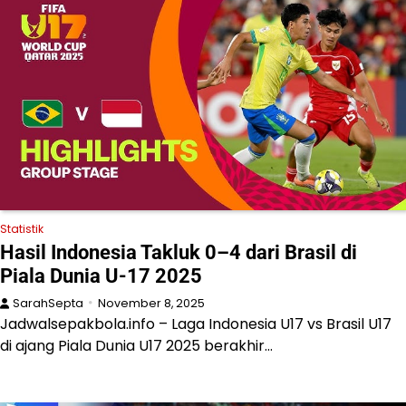
Statistik
Hasil Indonesia Takluk 0–4 dari Brasil di
Piala Dunia U-17 2025
SarahSepta
November 8, 2025
Jadwalsepakbola.info – Laga Indonesia U17 vs Brasil U17
di ajang Piala Dunia U17 2025 berakhir…