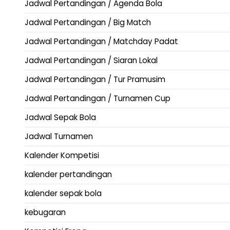
Jadwal Pertandingan / Agenda Bola
Jadwal Pertandingan / Big Match
Jadwal Pertandingan / Matchday Padat
Jadwal Pertandingan / Siaran Lokal
Jadwal Pertandingan / Tur Pramusim
Jadwal Pertandingan / Turnamen Cup
Jadwal Sepak Bola
Jadwal Turnamen
Kalender Kompetisi
kalender pertandingan
kalender sepak bola
kebugaran