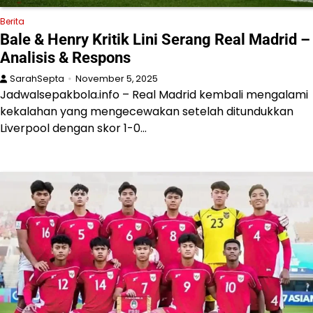
Berita
Bale & Henry Kritik Lini Serang Real Madrid –
Analisis & Respons
SarahSepta
November 5, 2025
Jadwalsepakbola.info – Real Madrid kembali mengalami
kekalahan yang mengecewakan setelah ditundukkan
Liverpool dengan skor 1-0…