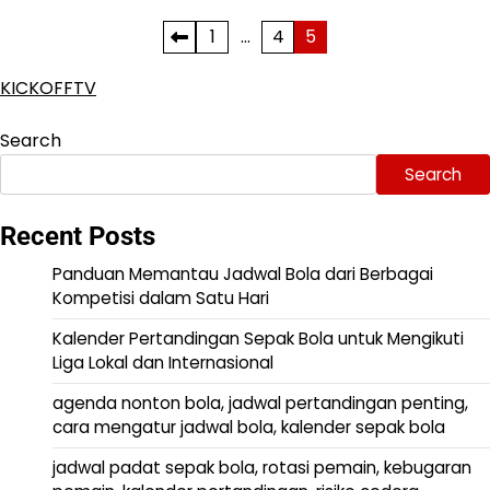
Posts
1
…
4
5
pagination
KICKOFFTV
Search
Search
Recent Posts
Panduan Memantau Jadwal Bola dari Berbagai
Kompetisi dalam Satu Hari
Kalender Pertandingan Sepak Bola untuk Mengikuti
Liga Lokal dan Internasional
agenda nonton bola, jadwal pertandingan penting,
cara mengatur jadwal bola, kalender sepak bola
jadwal padat sepak bola, rotasi pemain, kebugaran