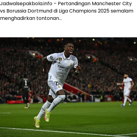
Jadwalsepakbola.info – Pertandingan Manchester City
vs Borussia Dortmund di Liga Champions 2025 semalam
menghadirkan tontonan…