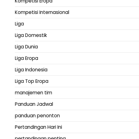
Kompetisi Eropa
Kompetisi Internasional
Liga
Liga Domestik
Liga Dunia
Liga Eropa
Liga Indonesia
Liga Top Eropa
manajemen tim
Panduan Jadwal
panduan penonton
Pertandingan Hari Ini
pertandingan penting