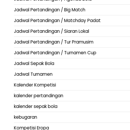
Jadwal Pertandingan / Big Match
Jadwal Pertandingan / Matchday Padat
Jadwal Pertandingan / Siaran Lokal
Jadwal Pertandingan / Tur Pramusim
Jadwal Pertandingan / Turnamen Cup
Jadwal Sepak Bola
Jadwal Turnamen
Kalender Kompetisi
kalender pertandingan
kalender sepak bola
kebugaran
Kompetisi Eropa