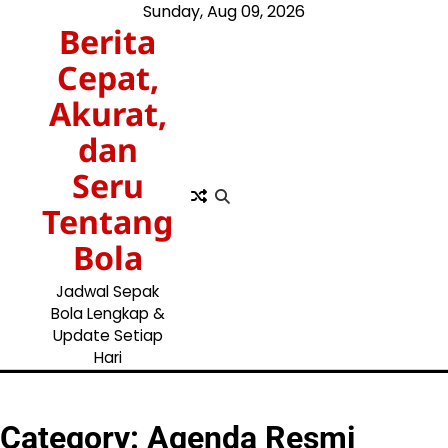
Skip
Sunday, Aug 09, 2026
Berita
to
content
Cepat,
Akurat,
dan
Seru
Tentang
Bola
Jadwal Sepak
Bola Lengkap &
Update Setiap
Hari
Category:
Agenda Resmi