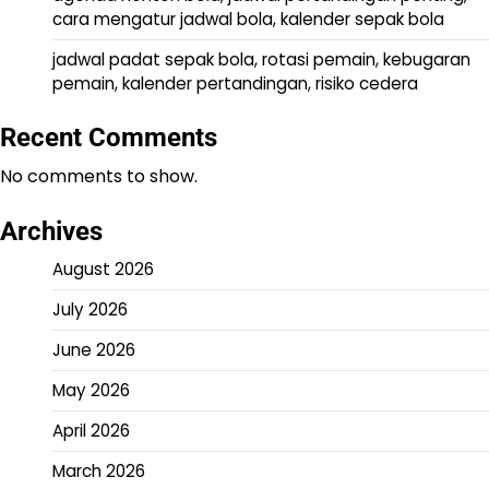
cara mengatur jadwal bola, kalender sepak bola
jadwal padat sepak bola, rotasi pemain, kebugaran
pemain, kalender pertandingan, risiko cedera
Recent Comments
No comments to show.
Archives
August 2026
July 2026
June 2026
May 2026
April 2026
March 2026