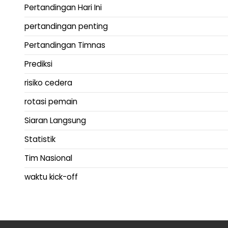
Pertandingan Hari Ini
pertandingan penting
Pertandingan Timnas
Prediksi
risiko cedera
rotasi pemain
Siaran Langsung
Statistik
Tim Nasional
waktu kick-off