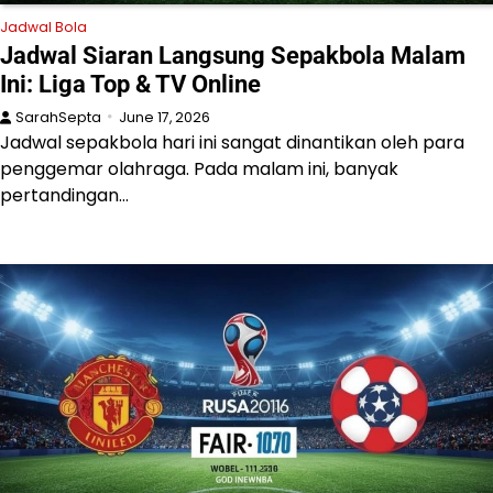
Jadwal Bola
Jadwal Siaran Langsung Sepakbola Malam
Ini: Liga Top & TV Online
SarahSepta
June 17, 2026
Jadwal sepakbola hari ini sangat dinantikan oleh para
penggemar olahraga. Pada malam ini, banyak
pertandingan…