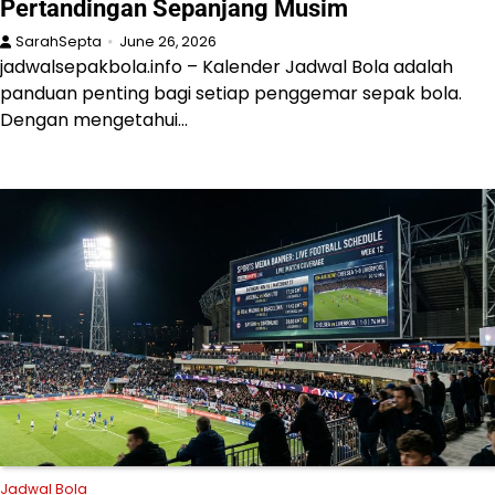
Pertandingan Sepanjang Musim
SarahSepta
June 26, 2026
jadwalsepakbola.info – Kalender Jadwal Bola adalah
panduan penting bagi setiap penggemar sepak bola.
Dengan mengetahui…
Jadwal Bola