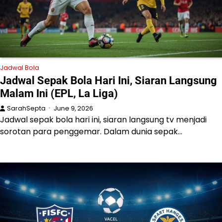
Jadwal Bola
Jadwal Sepak Bola Hari Ini, Siaran Langsung
Malam Ini (EPL, La Liga)
SarahSepta
June 9, 2026
Jadwal sepak bola hari ini, siaran langsung tv menjadi
sorotan para penggemar. Dalam dunia sepak…