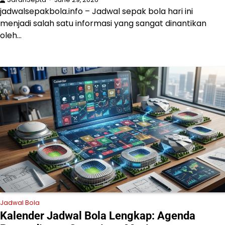
jadwalsepakbola.info – Jadwal sepak bola hari ini
menjadi salah satu informasi yang sangat dinantikan
oleh…
Jadwal Bola
Kalender Jadwal Bola Lengkap: Agenda