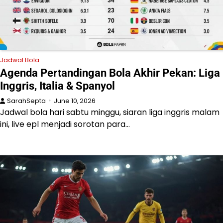
Jadwal Bola
Agenda Pertandingan Bola Akhir Pekan: Liga
Inggris, Italia & Spanyol
SarahSepta
June 10, 2026
Jadwal bola hari sabtu minggu, siaran liga inggris malam
ini, live epl menjadi sorotan para…