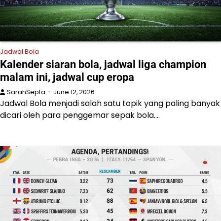
Jadwal Bola
Kalender siaran bola, jadwal liga champion
malam ini, jadwal cup eropa
SarahSepta
June 12, 2026
Jadwal Bola menjadi salah satu topik yang paling banyak
dicari oleh para penggemar sepak bola.…