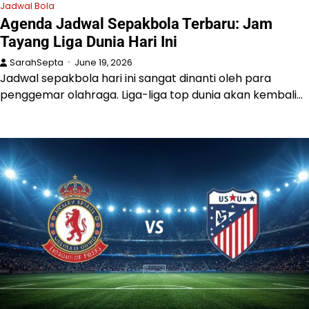
Jadwal Bola
Agenda Jadwal Sepakbola Terbaru: Jam
Tayang Liga Dunia Hari Ini
SarahSepta
June 19, 2026
Jadwal sepakbola hari ini sangat dinanti oleh para
penggemar olahraga. Liga-liga top dunia akan kembali…