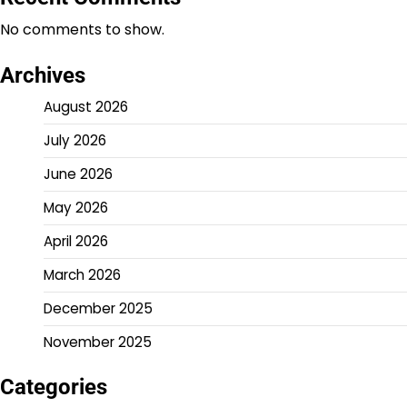
No comments to show.
Archives
August 2026
July 2026
June 2026
May 2026
April 2026
March 2026
December 2025
November 2025
Categories