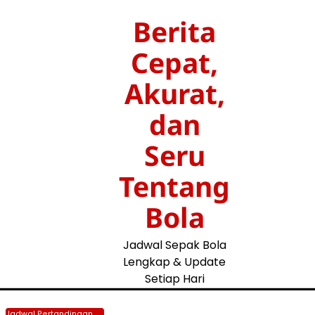
Skip
Berita
to
content
Cepat,
Akurat,
dan
Seru
Tentang
Bola
Jadwal Sepak Bola
Lengkap & Update
Setiap Hari
Jadwal Pertandingan