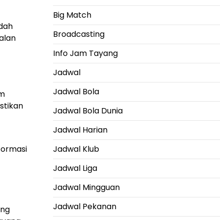
Big Match
udah
Broadcasting
alan
Info Jam Tayang
Jadwal
Jadwal Bola
am
stikan
Jadwal Bola Dunia
Jadwal Harian
nformasi
Jadwal Klub
Jadwal Liga
Jadwal Mingguan
Jadwal Pekanan
ang