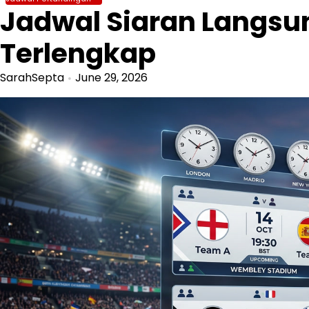
Jadwal Siaran Langsun
Terlengkap
SarahSepta
June 29, 2026