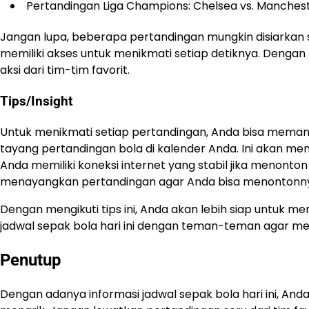
Pertandingan Liga Champions: Chelsea vs. Manchester
Jangan lupa, beberapa pertandingan mungkin disiarkan 
memiliki akses untuk menikmati setiap detiknya. Dengan 
aksi dari tim-tim favorit.
Tips/Insight
Untuk menikmati setiap pertandingan, Anda bisa meman
tayang pertandingan bola di kalender Anda. Ini akan m
Anda memiliki koneksi internet yang stabil jika menonton
menayangkan pertandingan agar Anda bisa menontonn
Dengan mengikuti tips ini, Anda akan lebih siap untuk men
jadwal sepak bola hari ini dengan teman-teman agar mer
Penutup
Dengan adanya informasi jadwal sepak bola hari ini, An