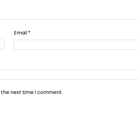
Email
*
r the next time I comment.