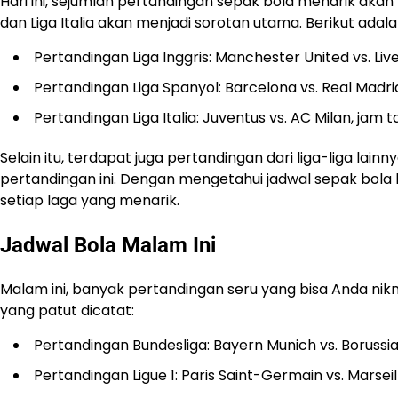
Hari ini, sejumlah pertandingan sepak bola menarik akan be
dan Liga Italia akan menjadi sorotan utama. Berikut ada
Pertandingan Liga Inggris: Manchester United vs. Liv
Pertandingan Liga Spanyol: Barcelona vs. Real Madrid
Pertandingan Liga Italia: Juventus vs. AC Milan, jam 
Selain itu, terdapat juga pertandingan dari liga-liga la
pertandingan ini. Dengan mengetahui jadwal sepak bola
setiap laga yang menarik.
Jadwal Bola Malam Ini
Malam ini, banyak pertandingan seru yang bisa Anda nikm
yang patut dicatat:
Pertandingan Bundesliga: Bayern Munich vs. Borussi
Pertandingan Ligue 1: Paris Saint-Germain vs. Marseil