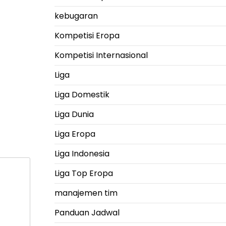
kebugaran
Kompetisi Eropa
Kompetisi Internasional
Liga
Liga Domestik
Liga Dunia
Liga Eropa
Liga Indonesia
Liga Top Eropa
manajemen tim
Panduan Jadwal