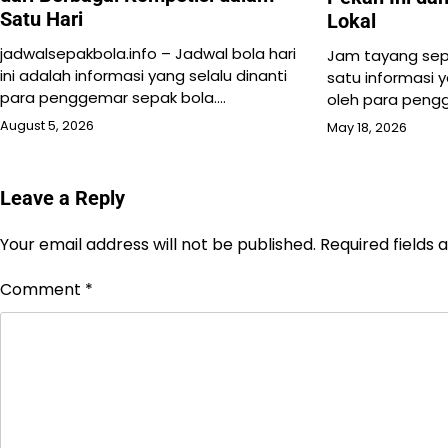
Satu Hari
Lokal
jadwalsepakbola.info – Jadwal bola hari
Jam tayang sep
ini adalah informasi yang selalu dinanti
satu informasi y
para penggemar sepak bola.…
oleh para peng
August 5, 2026
May 18, 2026
Leave a Reply
Your email address will not be published.
Required fields
Comment
*