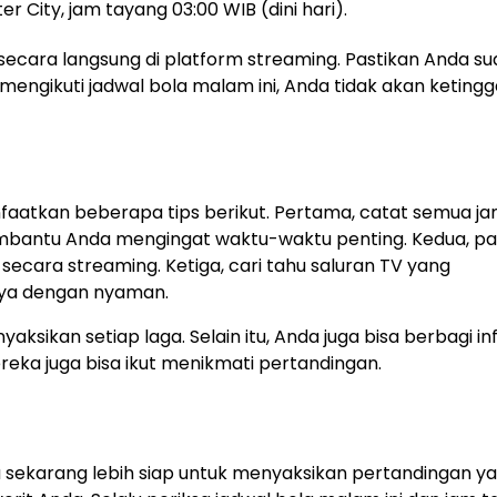
 City, jam tayang 03:00 WIB (dini hari).
secara langsung di platform streaming. Pastikan Anda s
mengikuti jadwal bola malam ini, Anda tidak akan ketingg
faatkan beberapa tips berikut. Pertama, catat semua j
embantu Anda mengingat waktu-waktu penting. Kedua, pa
 secara streaming. Ketiga, cari tahu saluran TV yang
ya dengan nyaman.
yaksikan setiap laga. Selain itu, Anda juga bisa berbagi i
eka juga bisa ikut menikmati pertandingan.
da sekarang lebih siap untuk menyaksikan pertandingan y