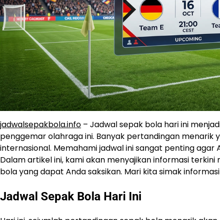
jadwalsepakbola.info
– Jadwal sepak bola hari ini menjad
penggemar olahraga ini. Banyak pertandingan menarik yan
internasional. Memahami jadwal ini sangat penting aga
Dalam artikel ini, kami akan menyajikan informasi terki
bola yang dapat Anda saksikan. Mari kita simak informas
Jadwal Sepak Bola Hari Ini