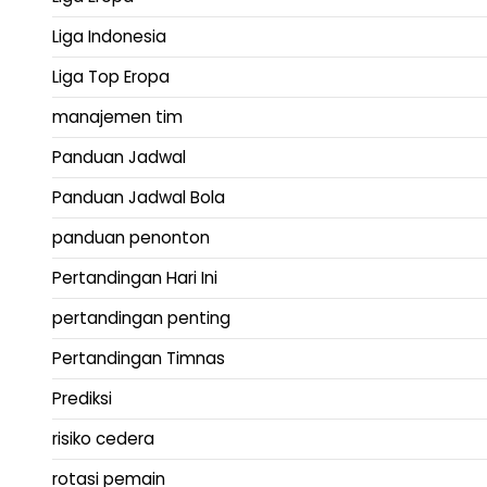
Liga Indonesia
Liga Top Eropa
manajemen tim
Panduan Jadwal
Panduan Jadwal Bola
panduan penonton
Pertandingan Hari Ini
pertandingan penting
Pertandingan Timnas
Prediksi
risiko cedera
rotasi pemain