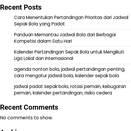
Recent Posts
Cara Menentukan Pertandingan Prioritas dari Jadwal
Sepak Bola yang Padat
Panduan Memantau Jadwal Bola dari Berbagai
Kompetisi dalam Satu Hari
Kalender Pertandingan Sepak Bola untuk Mengikuti
Liga Lokal dan Internasional
agenda nonton bola, jadwal pertandingan penting,
cara mengatur jadwal bola, kalender sepak bola
jadwal padat sepak bola, rotasi pemain, kebugaran
pemain, kalender pertandingan, risiko cedera
Recent Comments
No comments to show.