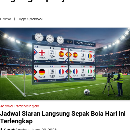
Home
Liga Spanyol
Jadwal Pertandingan
Jadwal Siaran Langsung Sepak Bola Hari Ini
Terlengkap
SarahSepta
June 29, 2026