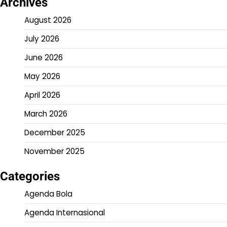
Archives
August 2026
July 2026
June 2026
May 2026
April 2026
March 2026
December 2025
November 2025
Categories
Agenda Bola
Agenda Internasional