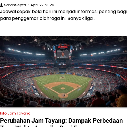
SarahSepta
April 27, 2026
Jadwal sepak bola hari ini menjadi informasi penting bagi
para penggemar olahraga ini. Banyak liga…
Info Jam Tayang
Perubahan Jam Tayang: Dampak Perbedaan