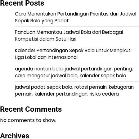
Recent Posts
Cara Menentukan Pertandingan Prioritas dari Jadwal
Sepak Bola yang Padat
Panduan Memantau Jadwal Bola dari Berbagai
Kompetisi dalam Satu Hari
Kalender Pertandingan Sepak Bola untuk Mengikuti
Liga Lokal dan Internasional
agenda nonton bola, jadwal pertandingan penting,
cara mengatur jadwal bola, kalender sepak bola
jadwal padat sepak bola, rotasi pemain, kebugaran
pemain, kalender pertandingan, risiko cedera
Recent Comments
No comments to show.
Archives