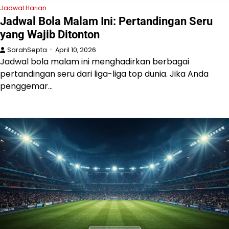
Jadwal Harian
Jadwal Bola Malam Ini: Pertandingan Seru
yang Wajib Ditonton
SarahSepta
April 10, 2026
Jadwal bola malam ini menghadirkan berbagai
pertandingan seru dari liga-liga top dunia. Jika Anda
penggemar…