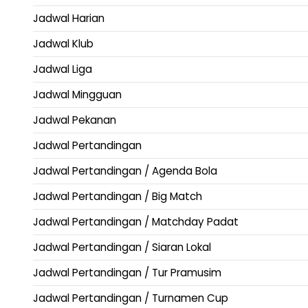
Jadwal Harian
Jadwal Klub
Jadwal Liga
Jadwal Mingguan
Jadwal Pekanan
Jadwal Pertandingan
Jadwal Pertandingan / Agenda Bola
Jadwal Pertandingan / Big Match
Jadwal Pertandingan / Matchday Padat
Jadwal Pertandingan / Siaran Lokal
Jadwal Pertandingan / Tur Pramusim
Jadwal Pertandingan / Turnamen Cup