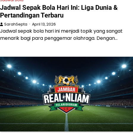
Jadwal Sepak Bola Hari Ini: Liga Dunia &
Pertandingan Terbaru
SarahSepta
April 13, 2026
Jadwal sepak bola hari ini menjadi topik yang sangat
menarik bagi para penggemar olahraga. Dengan…