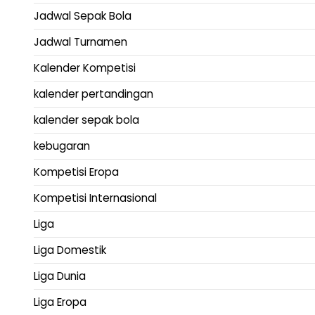
Jadwal Sepak Bola
Jadwal Turnamen
Kalender Kompetisi
kalender pertandingan
kalender sepak bola
kebugaran
Kompetisi Eropa
Kompetisi Internasional
Liga
Liga Domestik
Liga Dunia
Liga Eropa