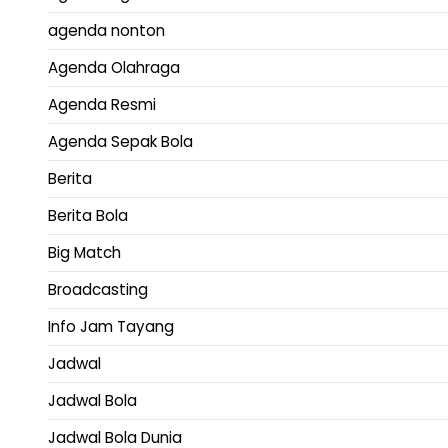
agenda nonton
Agenda Olahraga
Agenda Resmi
Agenda Sepak Bola
Berita
Berita Bola
Big Match
Broadcasting
Info Jam Tayang
Jadwal
Jadwal Bola
Jadwal Bola Dunia