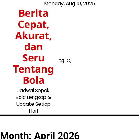
Skip
Monday, Aug 10, 2026
Berita
to
content
Cepat,
Akurat,
dan
Seru
Tentang
Bola
Jadwal Sepak
Bola Lengkap &
Update Setiap
Hari
Month:
April 2026