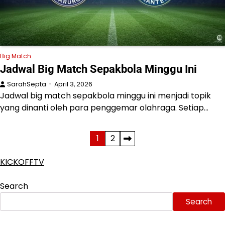
Big Match
Jadwal Big Match Sepakbola Minggu Ini
SarahSepta
April 3, 2026
Jadwal big match sepakbola minggu ini menjadi topik
yang dinanti oleh para penggemar olahraga. Setiap…
Posts
1
2
pagination
KICKOFFTV
Search
Search