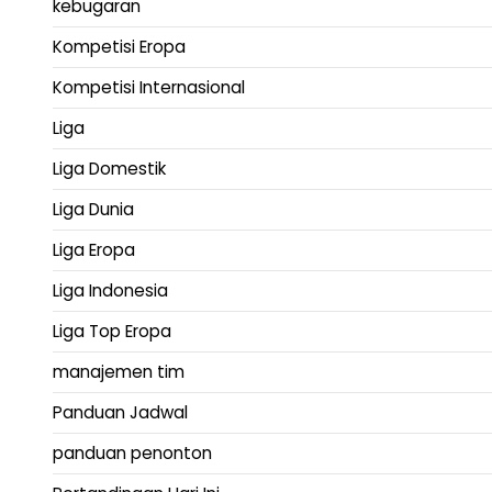
kebugaran
Kompetisi Eropa
Kompetisi Internasional
Liga
Liga Domestik
Liga Dunia
Liga Eropa
Liga Indonesia
Liga Top Eropa
manajemen tim
Panduan Jadwal
panduan penonton