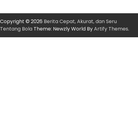
Copyright © 2026
Berita Cepat, Akurat, dan Seru
Tentang Bola
Theme: Newzly World By
Artify Themes
.