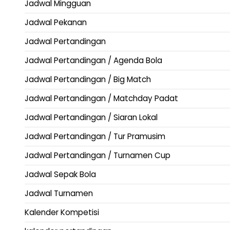
Jadwal Mingguan
Jadwal Pekanan
Jadwal Pertandingan
Jadwal Pertandingan / Agenda Bola
Jadwal Pertandingan / Big Match
Jadwal Pertandingan / Matchday Padat
Jadwal Pertandingan / Siaran Lokal
Jadwal Pertandingan / Tur Pramusim
Jadwal Pertandingan / Turnamen Cup
Jadwal Sepak Bola
Jadwal Turnamen
Kalender Kompetisi