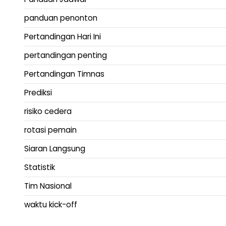
panduan penonton
Pertandingan Hari Ini
pertandingan penting
Pertandingan Timnas
Prediksi
risiko cedera
rotasi pemain
Siaran Langsung
Statistik
Tim Nasional
waktu kick-off