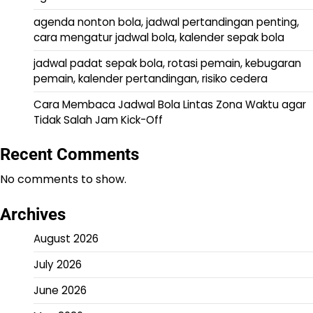
agenda nonton bola, jadwal pertandingan penting,
cara mengatur jadwal bola, kalender sepak bola
jadwal padat sepak bola, rotasi pemain, kebugaran
pemain, kalender pertandingan, risiko cedera
Cara Membaca Jadwal Bola Lintas Zona Waktu agar
Tidak Salah Jam Kick-Off
Recent Comments
No comments to show.
Archives
August 2026
July 2026
June 2026