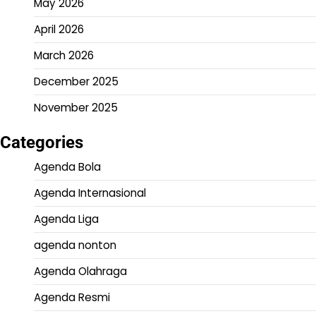
May 2026
April 2026
March 2026
December 2025
November 2025
Categories
Agenda Bola
Agenda Internasional
Agenda Liga
agenda nonton
Agenda Olahraga
Agenda Resmi