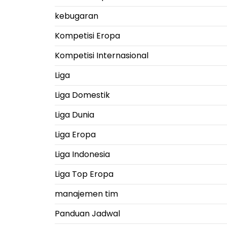
kebugaran
Kompetisi Eropa
Kompetisi Internasional
Liga
Liga Domestik
Liga Dunia
Liga Eropa
Liga Indonesia
Liga Top Eropa
manajemen tim
Panduan Jadwal