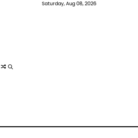
Saturday, Aug 08, 2026