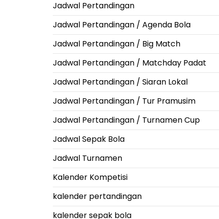
Jadwal Pertandingan
Jadwal Pertandingan / Agenda Bola
Jadwal Pertandingan / Big Match
Jadwal Pertandingan / Matchday Padat
Jadwal Pertandingan / Siaran Lokal
Jadwal Pertandingan / Tur Pramusim
Jadwal Pertandingan / Turnamen Cup
Jadwal Sepak Bola
Jadwal Turnamen
Kalender Kompetisi
kalender pertandingan
kalender sepak bola