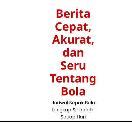
Skip
Berita
to
content
Cepat,
Akurat,
dan
Seru
Tentang
Bola
Jadwal Sepak Bola
Lengkap & Update
Setiap Hari