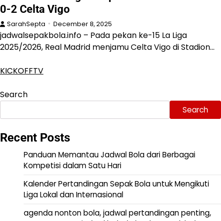
0-2 Celta Vigo
SarahSepta
December 8, 2025
jadwalsepakbola.info – Pada pekan ke-15 La Liga
2025/2026, Real Madrid menjamu Celta Vigo di Stadion…
KICKOFFTV
Search
Search
Recent Posts
Panduan Memantau Jadwal Bola dari Berbagai
Kompetisi dalam Satu Hari
Kalender Pertandingan Sepak Bola untuk Mengikuti
Liga Lokal dan Internasional
agenda nonton bola, jadwal pertandingan penting,