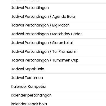
Jadwal Pertandingan
Jadwal Pertandingan / Agenda Bola
Jadwal Pertandingan / Big Match
Jadwal Pertandingan / Matchday Padat
Jadwal Pertandingan / Siaran Lokal
Jadwal Pertandingan / Tur Pramusim
Jadwal Pertandingan / Turnamen Cup
Jadwal Sepak Bola
Jadwal Turnamen
Kalender Kompetisi
kalender pertandingan
kalender sepak bola