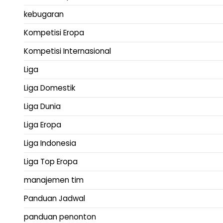
kebugaran
Kompetisi Eropa
Kompetisi Internasional
Liga
Liga Domestik
Liga Dunia
Liga Eropa
Liga Indonesia
Liga Top Eropa
manajemen tim
Panduan Jadwal
panduan penonton