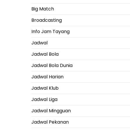
Big Match
Broadcasting
Info Jam Tayang
Jadwal
Jadwal Bola
Jadwal Bola Dunia
Jadwal Harian
Jadwal Klub
Jadwal Liga
Jadwal Mingguan
Jadwal Pekanan