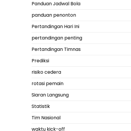
Panduan Jadwal Bola
panduan penonton
Pertandingan Hari Ini
pertandingan penting
Pertandingan Timnas
Prediksi
risiko cedera
rotasi pemain
Siaran Langsung
Statistik
Tim Nasional
waktu kick-off