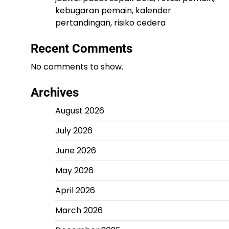
kebugaran pemain, kalender
pertandingan, risiko cedera
Recent Comments
No comments to show.
Archives
August 2026
July 2026
June 2026
May 2026
April 2026
March 2026