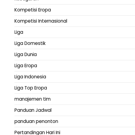
Kompetisi Eropa
Kompetisi Internasional
Liga
Liga Domestik
Liga Dunia
Liga Eropa
Liga Indonesia
Liga Top Eropa
manajemen tim
Panduan Jadwal
panduan penonton
Pertandingan Hari Ini