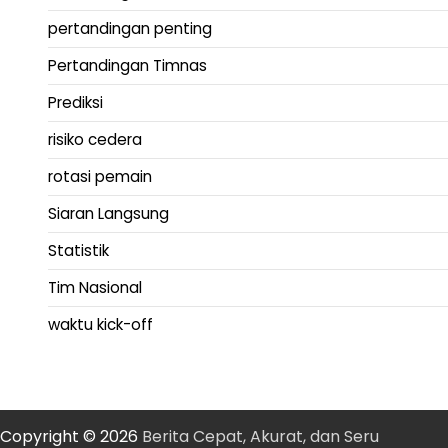
pertandingan penting
Pertandingan Timnas
Prediksi
risiko cedera
rotasi pemain
Siaran Langsung
Statistik
Tim Nasional
waktu kick-off
Copyright © 2026
Berita Cepat, Akurat, dan Seru