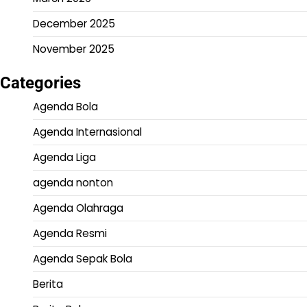
December 2025
November 2025
Categories
Agenda Bola
Agenda Internasional
Agenda Liga
agenda nonton
Agenda Olahraga
Agenda Resmi
Agenda Sepak Bola
Berita