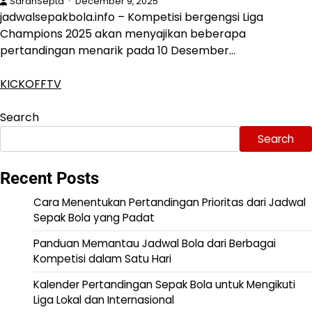
SarahSepta
December 9, 2025
jadwalsepakbola.info – Kompetisi bergengsi Liga
Champions 2025 akan menyajikan beberapa
pertandingan menarik pada 10 Desember…
KICKOFFTV
Search
Search
Recent Posts
Cara Menentukan Pertandingan Prioritas dari Jadwal
Sepak Bola yang Padat
Panduan Memantau Jadwal Bola dari Berbagai
Kompetisi dalam Satu Hari
Kalender Pertandingan Sepak Bola untuk Mengikuti
Liga Lokal dan Internasional