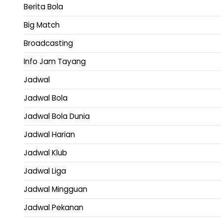
Berita Bola
Big Match
Broadcasting
Info Jam Tayang
Jadwal
Jadwal Bola
Jadwal Bola Dunia
Jadwal Harian
Jadwal Klub
Jadwal Liga
Jadwal Mingguan
Jadwal Pekanan