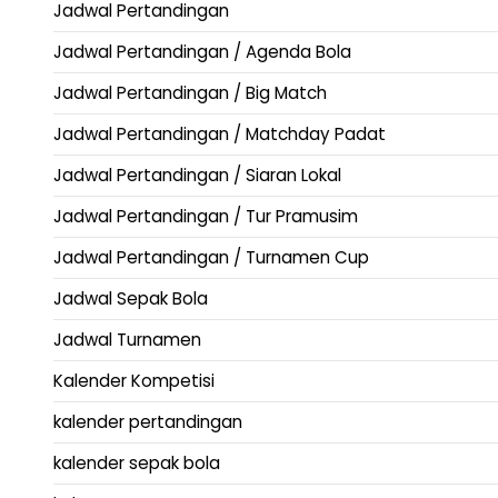
Jadwal Pertandingan
Jadwal Pertandingan / Agenda Bola
Jadwal Pertandingan / Big Match
Jadwal Pertandingan / Matchday Padat
Jadwal Pertandingan / Siaran Lokal
Jadwal Pertandingan / Tur Pramusim
Jadwal Pertandingan / Turnamen Cup
Jadwal Sepak Bola
Jadwal Turnamen
Kalender Kompetisi
kalender pertandingan
kalender sepak bola