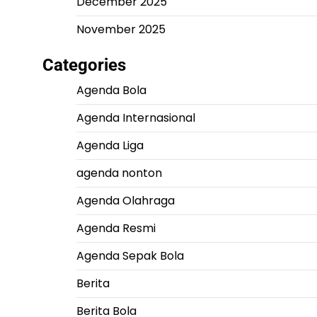
December 2025
November 2025
Categories
Agenda Bola
Agenda Internasional
Agenda Liga
agenda nonton
Agenda Olahraga
Agenda Resmi
Agenda Sepak Bola
Berita
Berita Bola