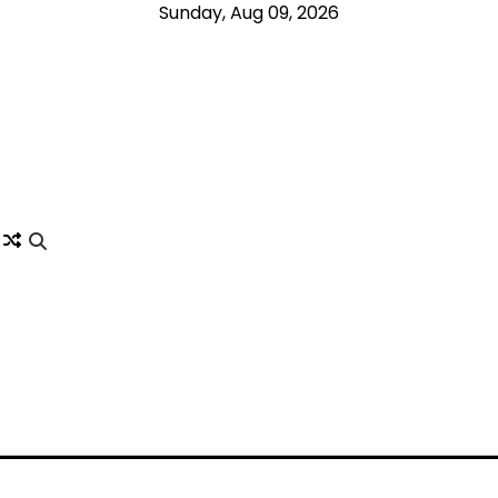
Sunday, Aug 09, 2026