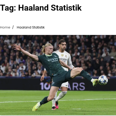
Tag:
Haaland Statistik
Home
Haaland Statistik