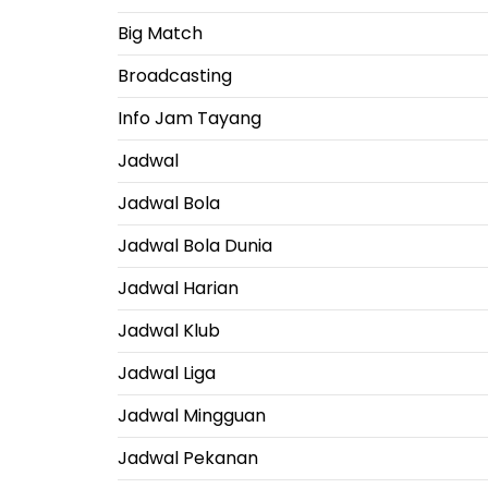
Big Match
Broadcasting
Info Jam Tayang
Jadwal
Jadwal Bola
Jadwal Bola Dunia
Jadwal Harian
Jadwal Klub
Jadwal Liga
Jadwal Mingguan
Jadwal Pekanan