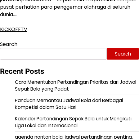
pusat perhatian para penggemar olahraga di seluruh
dunia.…
KICKOFFTV
Search
Search
Recent Posts
Cara Menentukan Pertandingan Prioritas dari Jadwal
Sepak Bola yang Padat
Panduan Memantau Jadwal Bola dari Berbagai
Kompetisi dalam Satu Hari
Kalender Pertandingan Sepak Bola untuk Mengikuti
Liga Lokal dan Internasional
agenda nonton bola, jadwal pertandingan penting,