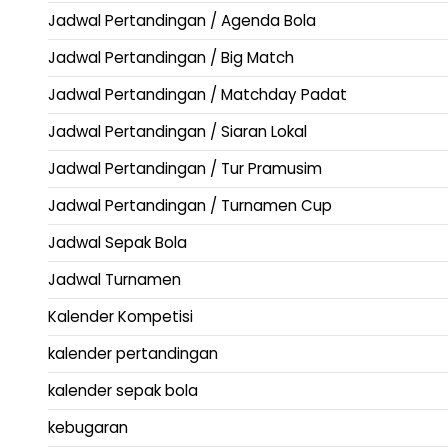
Jadwal Pertandingan / Agenda Bola
Jadwal Pertandingan / Big Match
Jadwal Pertandingan / Matchday Padat
Jadwal Pertandingan / Siaran Lokal
Jadwal Pertandingan / Tur Pramusim
Jadwal Pertandingan / Turnamen Cup
Jadwal Sepak Bola
Jadwal Turnamen
Kalender Kompetisi
kalender pertandingan
kalender sepak bola
kebugaran