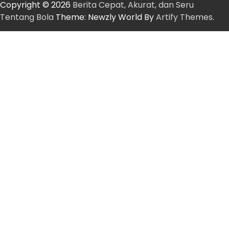
Copyright © 2026
Berita Cepat, Akurat, dan Seru
Tentang Bola
Theme: Newzly World By
Artify Themes
.