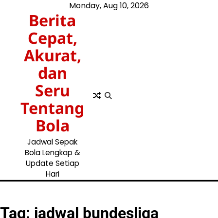
Skip
Monday, Aug 10, 2026
Berita
to
content
Cepat,
Akurat,
dan
Seru
Tentang
Bola
Jadwal Sepak
Bola Lengkap &
Update Setiap
Hari
Tag:
jadwal bundesliga