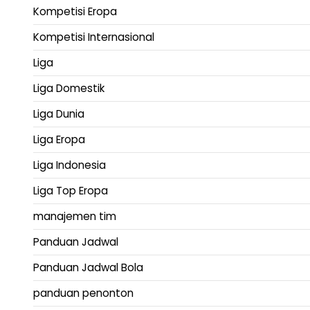
Kompetisi Eropa
Kompetisi Internasional
Liga
Liga Domestik
Liga Dunia
Liga Eropa
Liga Indonesia
Liga Top Eropa
manajemen tim
Panduan Jadwal
Panduan Jadwal Bola
panduan penonton