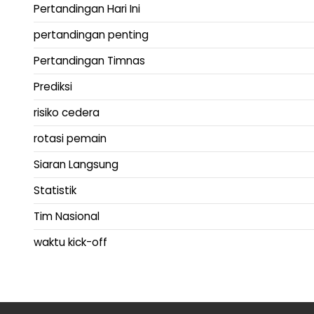
Pertandingan Hari Ini
pertandingan penting
Pertandingan Timnas
Prediksi
risiko cedera
rotasi pemain
Siaran Langsung
Statistik
Tim Nasional
waktu kick-off