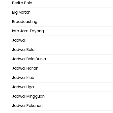
Berita Bola
Big Match
Broadcasting
Info Jam Tayang
Jadwal
Jadwal Bola
Jadwal Bola Dunia
Jadwal Harian
Jadwal Klub
Jadwal Liga
Jadwal Mingguan
Jadwal Pekanan