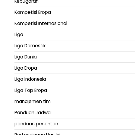
kebugaran
Kompetisi Eropa
Kompetisi Internasional
Liga
Liga Domestik
Liga Dunia
Liga Eropa
Liga Indonesia
Liga Top Eropa
manajemen tim
Panduan Jadwal
panduan penonton
Pertandingan Hari Ini