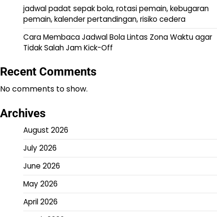
jadwal padat sepak bola, rotasi pemain, kebugaran
pemain, kalender pertandingan, risiko cedera
Cara Membaca Jadwal Bola Lintas Zona Waktu agar
Tidak Salah Jam Kick-Off
Recent Comments
No comments to show.
Archives
August 2026
July 2026
June 2026
May 2026
April 2026