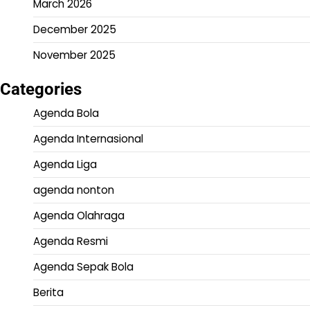
March 2026
December 2025
November 2025
Categories
Agenda Bola
Agenda Internasional
Agenda Liga
agenda nonton
Agenda Olahraga
Agenda Resmi
Agenda Sepak Bola
Berita