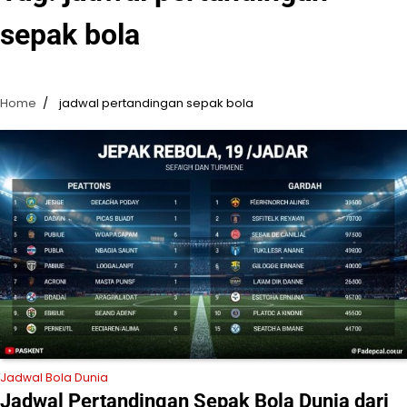
sepak bola
Home
jadwal pertandingan sepak bola
Jadwal Bola Dunia
Jadwal Pertandingan Sepak Bola Dunia dari