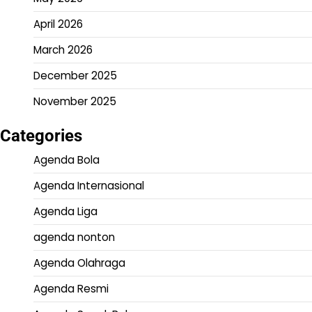
April 2026
March 2026
December 2025
November 2025
Categories
Agenda Bola
Agenda Internasional
Agenda Liga
agenda nonton
Agenda Olahraga
Agenda Resmi