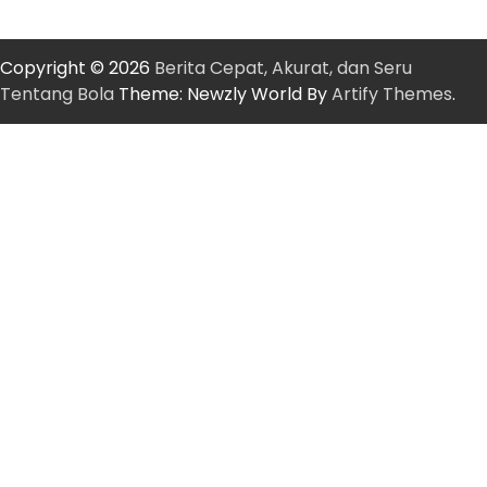
Copyright © 2026
Berita Cepat, Akurat, dan Seru
Tentang Bola
Theme: Newzly World By
Artify Themes
.