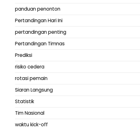
panduan penonton
Pertandingan Hari Ini
pertandingan penting
Pertandingan Timnas
Prediksi
risiko cedera
rotasi pemain
Siaran Langsung
Statistik
Tim Nasional
waktu kick-off