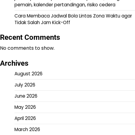
pemain, kalender pertandingan, risiko cedera
Cara Membaca Jadwal Bola Lintas Zona Waktu agar
Tidak Salah Jam Kick-Off
Recent Comments
No comments to show.
Archives
August 2026
July 2026
June 2026
May 2026
April 2026
March 2026