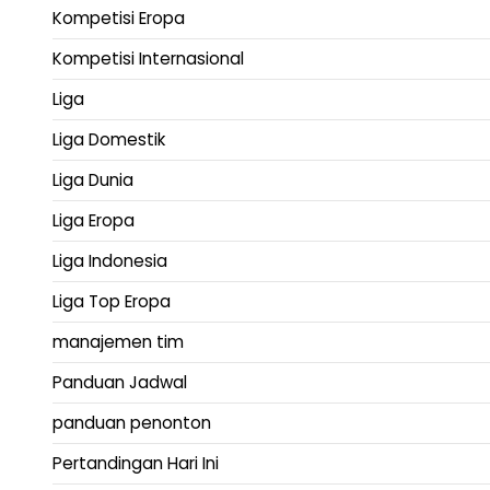
Kompetisi Eropa
Kompetisi Internasional
Liga
Liga Domestik
Liga Dunia
Liga Eropa
Liga Indonesia
Liga Top Eropa
manajemen tim
Panduan Jadwal
panduan penonton
Pertandingan Hari Ini