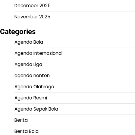
December 2025
November 2025
Categories
Agenda Bola
Agenda Internasional
Agenda Liga
agenda nonton
Agenda Olahraga
Agenda Resmi
Agenda Sepak Bola
Berita
Berita Bola