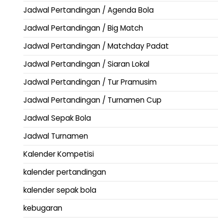
Jadwal Pertandingan / Agenda Bola
Jadwal Pertandingan / Big Match
Jadwal Pertandingan / Matchday Padat
Jadwal Pertandingan / Siaran Lokal
Jadwal Pertandingan / Tur Pramusim
Jadwal Pertandingan / Turnamen Cup
Jadwal Sepak Bola
Jadwal Turnamen
Kalender Kompetisi
kalender pertandingan
kalender sepak bola
kebugaran