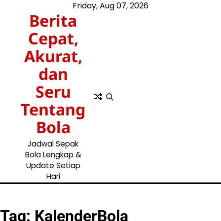
Skip
Friday, Aug 07, 2026
Berita
to
content
Cepat,
Akurat,
dan
Seru
Tentang
Bola
Jadwal Sepak
Bola Lengkap &
Update Setiap
Hari
Tag:
KalenderBola