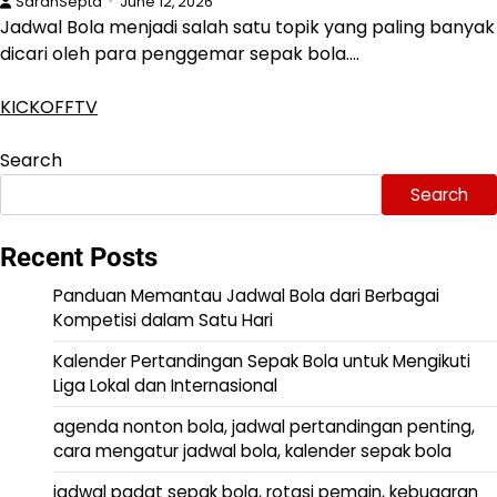
SarahSepta
June 12, 2026
Jadwal Bola menjadi salah satu topik yang paling banyak
dicari oleh para penggemar sepak bola.…
KICKOFFTV
Search
Search
Recent Posts
Panduan Memantau Jadwal Bola dari Berbagai
Kompetisi dalam Satu Hari
Kalender Pertandingan Sepak Bola untuk Mengikuti
Liga Lokal dan Internasional
agenda nonton bola, jadwal pertandingan penting,
cara mengatur jadwal bola, kalender sepak bola
jadwal padat sepak bola, rotasi pemain, kebugaran