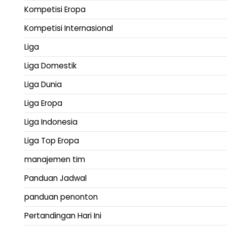
Kompetisi Eropa
Kompetisi Internasional
Liga
Liga Domestik
Liga Dunia
Liga Eropa
Liga Indonesia
Liga Top Eropa
manajemen tim
Panduan Jadwal
panduan penonton
Pertandingan Hari Ini