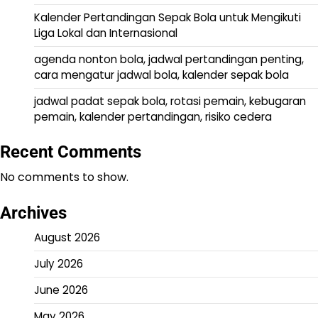
Kalender Pertandingan Sepak Bola untuk Mengikuti
Liga Lokal dan Internasional
agenda nonton bola, jadwal pertandingan penting,
cara mengatur jadwal bola, kalender sepak bola
jadwal padat sepak bola, rotasi pemain, kebugaran
pemain, kalender pertandingan, risiko cedera
Recent Comments
No comments to show.
Archives
August 2026
July 2026
June 2026
May 2026