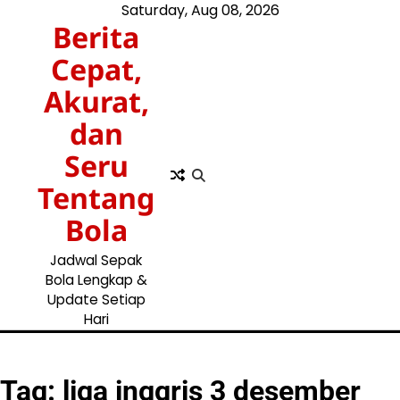
Skip
Saturday, Aug 08, 2026
Berita
to
content
Cepat,
Akurat,
dan
Seru
Tentang
Bola
Jadwal Sepak
Bola Lengkap &
Update Setiap
Hari
Tag:
liga inggris 3 desember