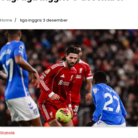
Home
liga inggris 3 desember
Statistik