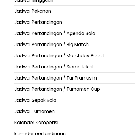
Jadwal Pekanan
Jadwal Pertandingan
Jadwal Pertandingan / Agenda Bola
Jadwal Pertandingan / Big Match
Jadwal Pertandingan / Matchday Padat
Jadwal Pertandingan / Siaran Lokal
Jadwal Pertandingan / Tur Pramusim
Jadwal Pertandingan / Turnamen Cup
Jadwal Sepak Bola
Jadwal Turnamen
Kalender Kompetisi
kalender pertandingan