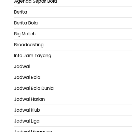
Agenda Sepak Bola
Berita
Berita Bola
Big Match
Broadcasting
Info Jam Tayang
Jadwal
Jadwal Bola
Jadwal Bola Dunia
Jadwal Harian
Jadwal Klub
Jadwal Liga
Jadwal Mingguan