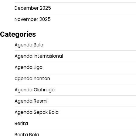
December 2025
November 2025
Categories
Agenda Bola
Agenda Internasional
Agenda Liga
agenda nonton
Agenda Olahraga
Agenda Resmi
Agenda Sepak Bola
Berita
Berita Bola