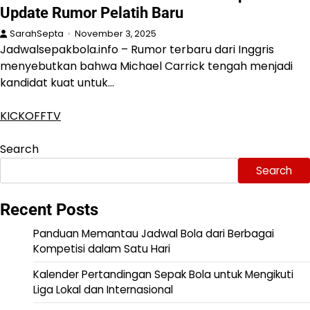
Update Rumor Pelatih Baru
SarahSepta
November 3, 2025
Jadwalsepakbola.info – Rumor terbaru dari Inggris
menyebutkan bahwa Michael Carrick tengah menjadi
kandidat kuat untuk…
KICKOFFTV
Search
Search
Recent Posts
Panduan Memantau Jadwal Bola dari Berbagai
Kompetisi dalam Satu Hari
Kalender Pertandingan Sepak Bola untuk Mengikuti
Liga Lokal dan Internasional