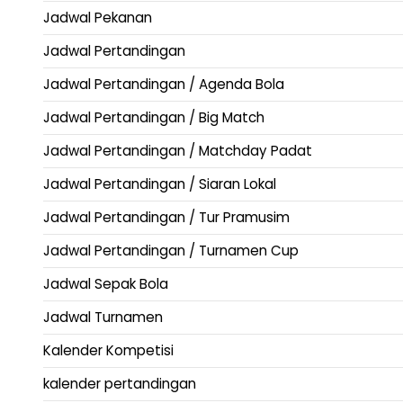
Jadwal Pekanan
Jadwal Pertandingan
Jadwal Pertandingan / Agenda Bola
Jadwal Pertandingan / Big Match
Jadwal Pertandingan / Matchday Padat
Jadwal Pertandingan / Siaran Lokal
Jadwal Pertandingan / Tur Pramusim
Jadwal Pertandingan / Turnamen Cup
Jadwal Sepak Bola
Jadwal Turnamen
Kalender Kompetisi
kalender pertandingan