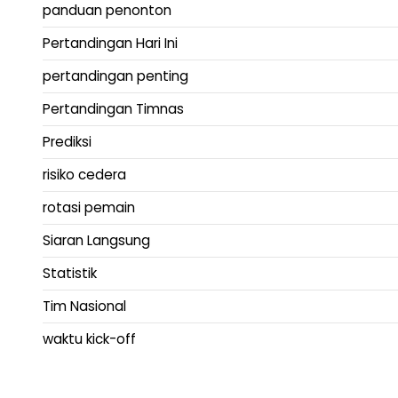
panduan penonton
Pertandingan Hari Ini
pertandingan penting
Pertandingan Timnas
Prediksi
risiko cedera
rotasi pemain
Siaran Langsung
Statistik
Tim Nasional
waktu kick-off