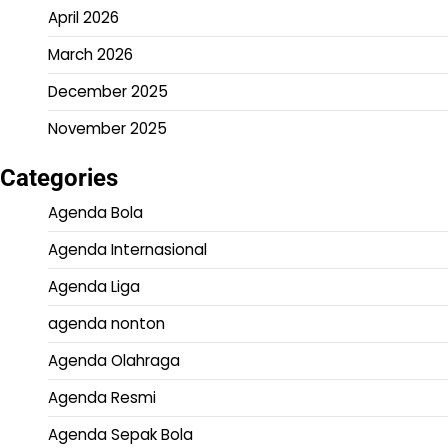
April 2026
March 2026
December 2025
November 2025
Categories
Agenda Bola
Agenda Internasional
Agenda Liga
agenda nonton
Agenda Olahraga
Agenda Resmi
Agenda Sepak Bola