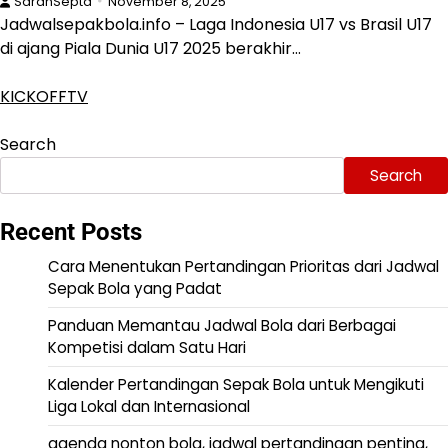
SarahSepta
November 8, 2025
Jadwalsepakbola.info – Laga Indonesia U17 vs Brasil U17
di ajang Piala Dunia U17 2025 berakhir…
KICKOFFTV
Search
Search
Recent Posts
Cara Menentukan Pertandingan Prioritas dari Jadwal
Sepak Bola yang Padat
Panduan Memantau Jadwal Bola dari Berbagai
Kompetisi dalam Satu Hari
Kalender Pertandingan Sepak Bola untuk Mengikuti
Liga Lokal dan Internasional
agenda nonton bola, jadwal pertandingan penting,