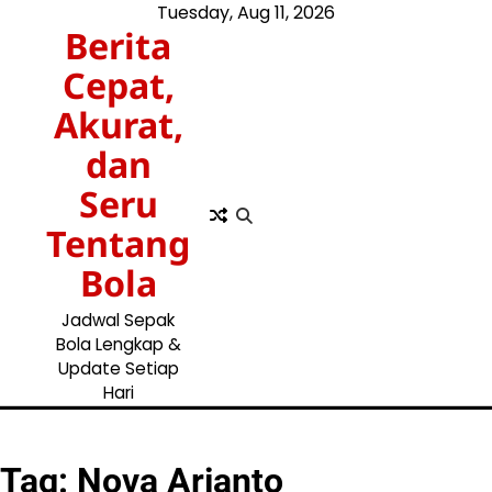
Skip
Tuesday, Aug 11, 2026
Berita
to
content
Cepat,
Akurat,
dan
Seru
Tentang
Bola
Jadwal Sepak
Bola Lengkap &
Update Setiap
Hari
Tag:
Nova Arianto