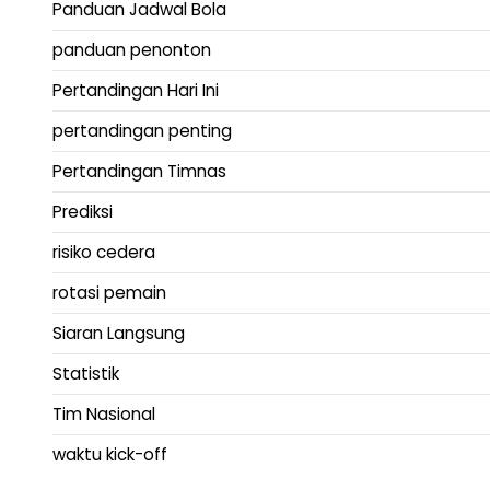
Panduan Jadwal Bola
panduan penonton
Pertandingan Hari Ini
pertandingan penting
Pertandingan Timnas
Prediksi
risiko cedera
rotasi pemain
Siaran Langsung
Statistik
Tim Nasional
waktu kick-off