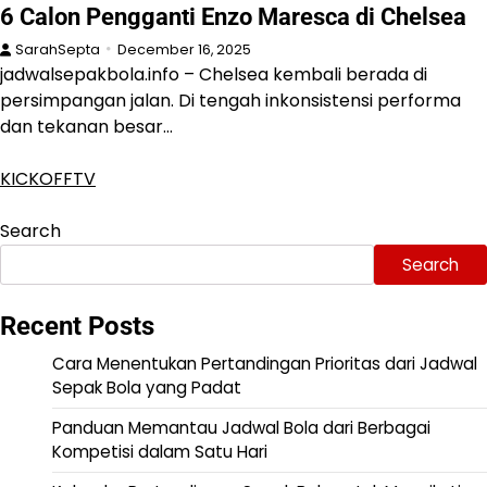
6 Calon Pengganti Enzo Maresca di Chelsea
SarahSepta
December 16, 2025
jadwalsepakbola.info – Chelsea kembali berada di
persimpangan jalan. Di tengah inkonsistensi performa
dan tekanan besar…
KICKOFFTV
Search
Search
Recent Posts
Cara Menentukan Pertandingan Prioritas dari Jadwal
Sepak Bola yang Padat
Panduan Memantau Jadwal Bola dari Berbagai
Kompetisi dalam Satu Hari