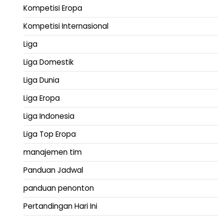
Kompetisi Eropa
Kompetisi Internasional
Liga
Liga Domestik
Liga Dunia
Liga Eropa
Liga Indonesia
Liga Top Eropa
manajemen tim
Panduan Jadwal
panduan penonton
Pertandingan Hari Ini