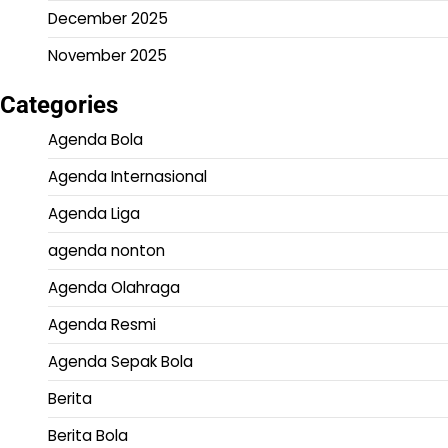
December 2025
November 2025
Categories
Agenda Bola
Agenda Internasional
Agenda Liga
agenda nonton
Agenda Olahraga
Agenda Resmi
Agenda Sepak Bola
Berita
Berita Bola