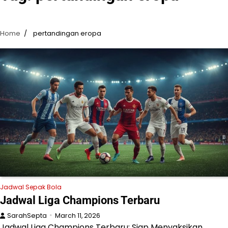
Home
pertandingan eropa
Jadwal Sepak Bola
Jadwal Liga Champions Terbaru
SarahSepta
March 11, 2026
Jadwal Liga Champions Terbaru: Siap Menyaksikan