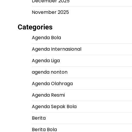
December 2025
November 2025
Categories
Agenda Bola
Agenda Internasional
Agenda Liga
agenda nonton
Agenda Olahraga
Agenda Resmi
Agenda Sepak Bola
Berita
Berita Bola