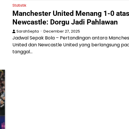
Statistik
Manchester United Menang 1-0 ata
Newcastle: Dorgu Jadi Pahlawan
SarahSepta
December 27, 2025
Jadwal Sepak Bola – Pertandingan antara Manches
United dan Newcastle United yang berlangsung pa
tanggal…