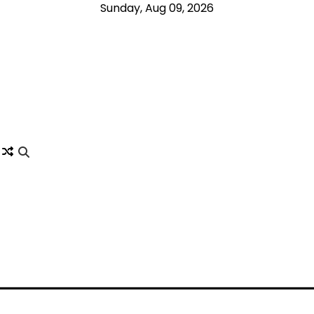
Sunday, Aug 09, 2026