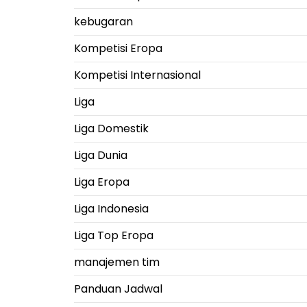
kebugaran
Kompetisi Eropa
Kompetisi Internasional
Liga
Liga Domestik
Liga Dunia
Liga Eropa
Liga Indonesia
Liga Top Eropa
manajemen tim
Panduan Jadwal