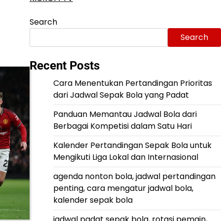
Search
Search
Recent Posts
Cara Menentukan Pertandingan Prioritas
dari Jadwal Sepak Bola yang Padat
Panduan Memantau Jadwal Bola dari
Berbagai Kompetisi dalam Satu Hari
Kalender Pertandingan Sepak Bola untuk
Mengikuti Liga Lokal dan Internasional
agenda nonton bola, jadwal pertandingan
penting, cara mengatur jadwal bola,
kalender sepak bola
jadwal padat sepak bola, rotasi pemain,