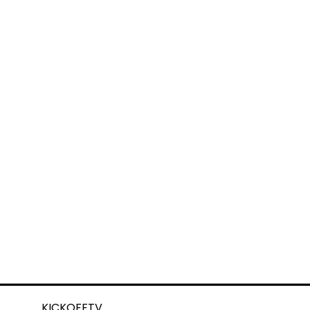
KICKOFFTV