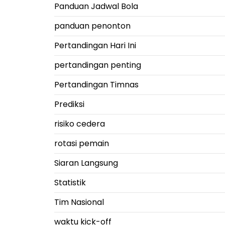
Panduan Jadwal Bola
panduan penonton
Pertandingan Hari Ini
pertandingan penting
Pertandingan Timnas
Prediksi
risiko cedera
rotasi pemain
Siaran Langsung
Statistik
Tim Nasional
waktu kick-off