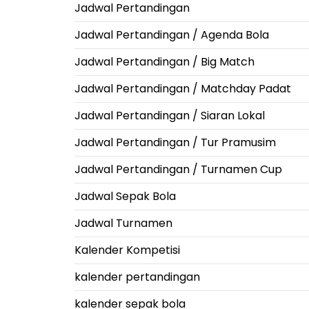
Jadwal Pertandingan
Jadwal Pertandingan / Agenda Bola
Jadwal Pertandingan / Big Match
Jadwal Pertandingan / Matchday Padat
Jadwal Pertandingan / Siaran Lokal
Jadwal Pertandingan / Tur Pramusim
Jadwal Pertandingan / Turnamen Cup
Jadwal Sepak Bola
Jadwal Turnamen
Kalender Kompetisi
kalender pertandingan
kalender sepak bola