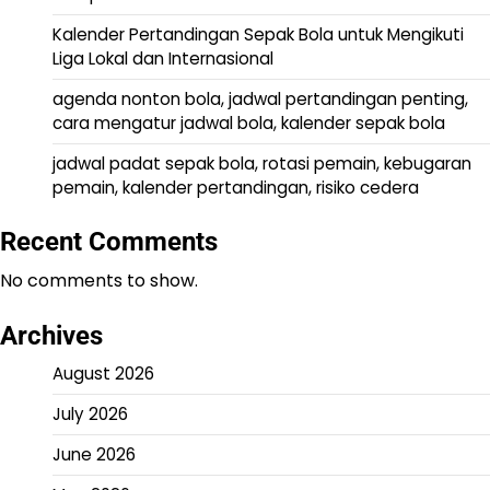
Kalender Pertandingan Sepak Bola untuk Mengikuti
Liga Lokal dan Internasional
agenda nonton bola, jadwal pertandingan penting,
cara mengatur jadwal bola, kalender sepak bola
jadwal padat sepak bola, rotasi pemain, kebugaran
pemain, kalender pertandingan, risiko cedera
Recent Comments
No comments to show.
Archives
August 2026
July 2026
June 2026