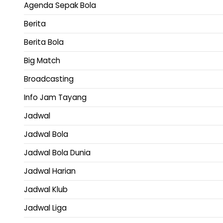
Agenda Sepak Bola
Berita
Berita Bola
Big Match
Broadcasting
Info Jam Tayang
Jadwal
Jadwal Bola
Jadwal Bola Dunia
Jadwal Harian
Jadwal Klub
Jadwal Liga