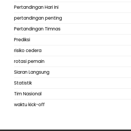
Pertandingan Hari Ini
pertandingan penting
Pertandingan Timnas
Prediksi
risiko cedera
rotasi pemain
Siaran Langsung
Statistik
Tim Nasional
waktu kick-off