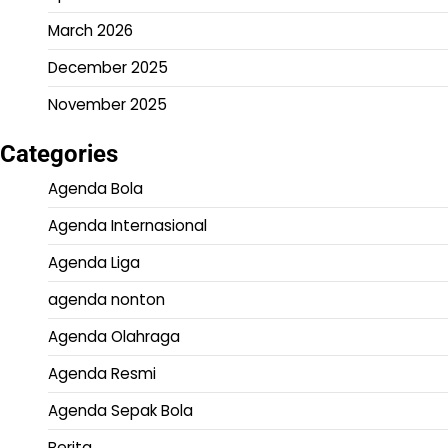
March 2026
December 2025
November 2025
Categories
Agenda Bola
Agenda Internasional
Agenda Liga
agenda nonton
Agenda Olahraga
Agenda Resmi
Agenda Sepak Bola
Berita