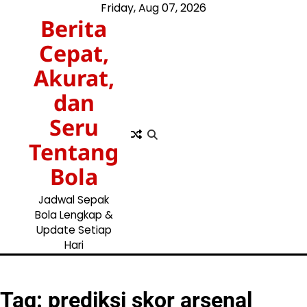
Skip
Friday, Aug 07, 2026
Berita
to
content
Cepat,
Akurat,
dan
Seru
Tentang
Bola
Jadwal Sepak
Bola Lengkap &
Update Setiap
Hari
Tag:
prediksi skor arsenal