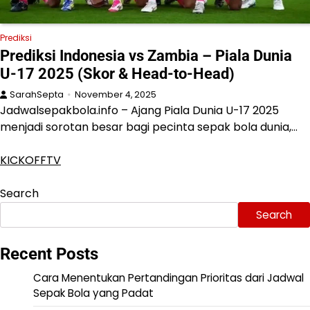
Prediksi
Prediksi Indonesia vs Zambia – Piala Dunia
U-17 2025 (Skor & Head-to-Head)
SarahSepta
November 4, 2025
Jadwalsepakbola.info – Ajang Piala Dunia U-17 2025
menjadi sorotan besar bagi pecinta sepak bola dunia,…
KICKOFFTV
Search
Search
Recent Posts
Cara Menentukan Pertandingan Prioritas dari Jadwal
Sepak Bola yang Padat