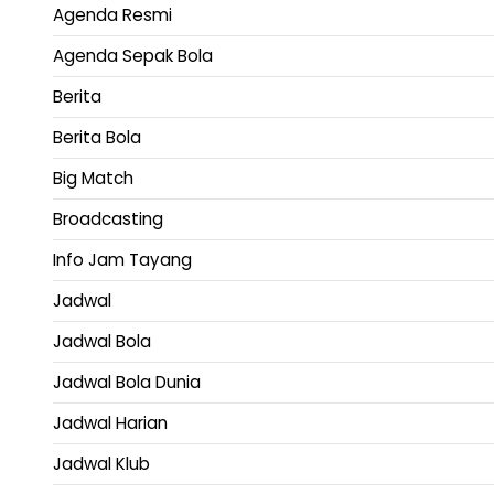
Agenda Resmi
Agenda Sepak Bola
Berita
Berita Bola
Big Match
Broadcasting
Info Jam Tayang
Jadwal
Jadwal Bola
Jadwal Bola Dunia
Jadwal Harian
Jadwal Klub