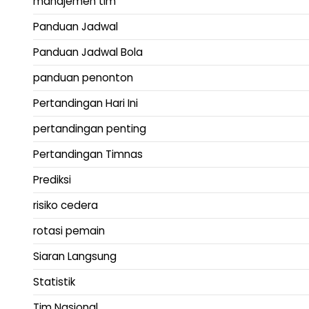
manajemen tim
Panduan Jadwal
Panduan Jadwal Bola
panduan penonton
Pertandingan Hari Ini
pertandingan penting
Pertandingan Timnas
Prediksi
risiko cedera
rotasi pemain
Siaran Langsung
Statistik
Tim Nasional