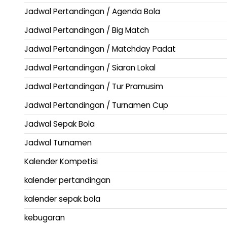
Jadwal Pertandingan / Agenda Bola
Jadwal Pertandingan / Big Match
Jadwal Pertandingan / Matchday Padat
Jadwal Pertandingan / Siaran Lokal
Jadwal Pertandingan / Tur Pramusim
Jadwal Pertandingan / Turnamen Cup
Jadwal Sepak Bola
Jadwal Turnamen
Kalender Kompetisi
kalender pertandingan
kalender sepak bola
kebugaran