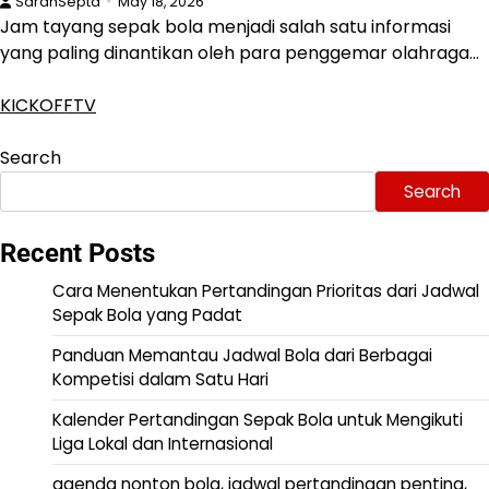
SarahSepta
May 18, 2026
Jam tayang sepak bola menjadi salah satu informasi
yang paling dinantikan oleh para penggemar olahraga…
KICKOFFTV
Search
Search
Recent Posts
Cara Menentukan Pertandingan Prioritas dari Jadwal
Sepak Bola yang Padat
Panduan Memantau Jadwal Bola dari Berbagai
Kompetisi dalam Satu Hari
Kalender Pertandingan Sepak Bola untuk Mengikuti
Liga Lokal dan Internasional
agenda nonton bola, jadwal pertandingan penting,