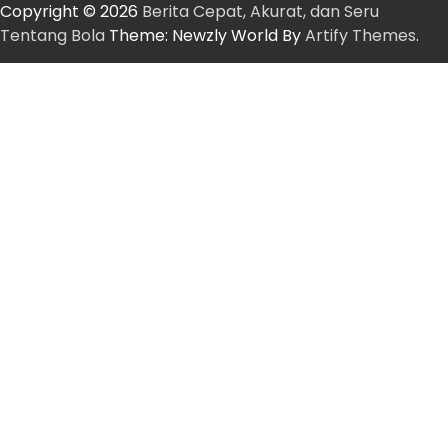
Copyright © 2026
Berita Cepat, Akurat, dan Seru
Tentang Bola
Theme: Newzly World By
Artify Themes
.