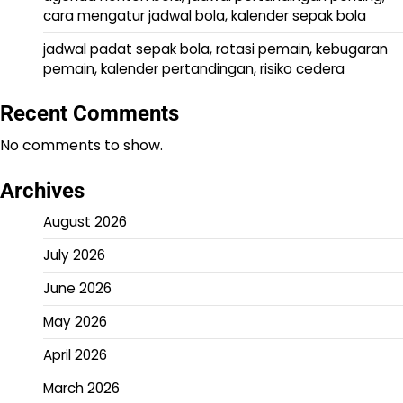
cara mengatur jadwal bola, kalender sepak bola
jadwal padat sepak bola, rotasi pemain, kebugaran
pemain, kalender pertandingan, risiko cedera
Recent Comments
No comments to show.
Archives
August 2026
July 2026
June 2026
May 2026
April 2026
March 2026