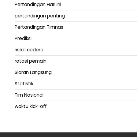
Pertandingan Hari Ini
pertandingan penting
Pertandingan Timnas
Prediksi
risiko cedera
rotasi pemain
Siaran Langsung
Statistik
Tim Nasional
waktu kick-off