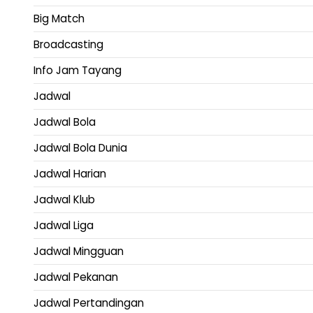
Big Match
Broadcasting
Info Jam Tayang
Jadwal
Jadwal Bola
Jadwal Bola Dunia
Jadwal Harian
Jadwal Klub
Jadwal Liga
Jadwal Mingguan
Jadwal Pekanan
Jadwal Pertandingan