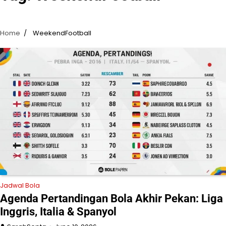
Home
WeekendFootball
Jadwal Bola
Agenda Pertandingan Bola Akhir Pekan: Liga
Inggris, Italia & Spanyol