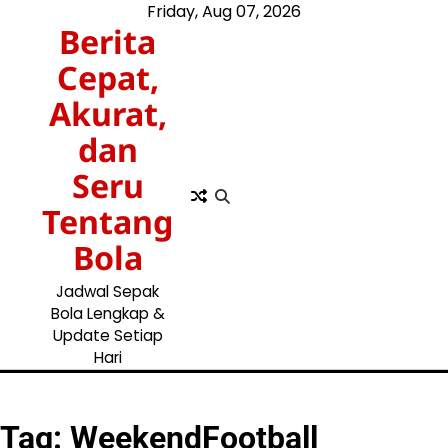
Skip
Friday, Aug 07, 2026
Berita
to
content
Cepat,
Akurat,
dan
Seru
Tentang
Bola
Jadwal Sepak
Bola Lengkap &
Update Setiap
Hari
Tag:
WeekendFootball