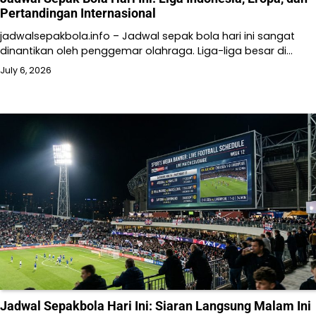
Pertandingan Internasional
jadwalsepakbola.info – Jadwal sepak bola hari ini sangat
dinantikan oleh penggemar olahraga. Liga-liga besar di…
July 6, 2026
Jadwal Sepakbola Hari Ini: Siaran Langsung Malam Ini