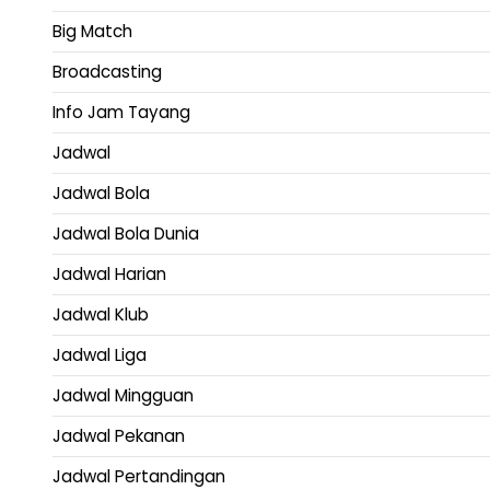
Big Match
Broadcasting
Info Jam Tayang
Jadwal
Jadwal Bola
Jadwal Bola Dunia
Jadwal Harian
Jadwal Klub
Jadwal Liga
Jadwal Mingguan
Jadwal Pekanan
Jadwal Pertandingan