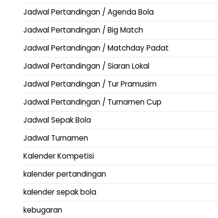
Jadwal Pertandingan / Agenda Bola
Jadwal Pertandingan / Big Match
Jadwal Pertandingan / Matchday Padat
Jadwal Pertandingan / Siaran Lokal
Jadwal Pertandingan / Tur Pramusim
Jadwal Pertandingan / Turnamen Cup
Jadwal Sepak Bola
Jadwal Turnamen
Kalender Kompetisi
kalender pertandingan
kalender sepak bola
kebugaran