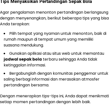
Tips Menyaksikan Pertandingan Sepak Bola
Agar pengalaman menonton pertandingan berlangsung
dengan menyenangkan, berikut beberapa tips yang bisa
Anda terapkan:
Pilih tempat yang nyaman untuk menonton, baik di
rumah maupun di tempat umum yang memiliki
suasana mendukung.
Gunakan aplikasi atau situs web untuk memantau
jadwal sepak bola
terbaru sehingga Anda tidak
ketinggalan informasi.
Bergabunglah dengan komunitas penggemar untuk
saling berbagi informasi dan merasakan atmosfer
pertandingan bersama.
Dengan menerapkan tips-tips ini, Anda dapat menikmati
setiap momen pertandingan dengan lebih baik.