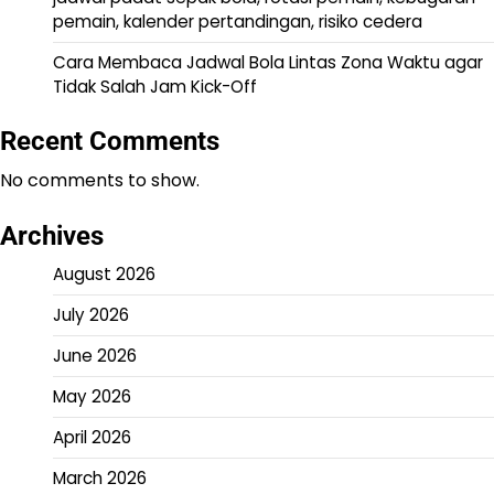
pemain, kalender pertandingan, risiko cedera
Cara Membaca Jadwal Bola Lintas Zona Waktu agar
Tidak Salah Jam Kick-Off
Recent Comments
No comments to show.
Archives
August 2026
July 2026
June 2026
May 2026
April 2026
March 2026