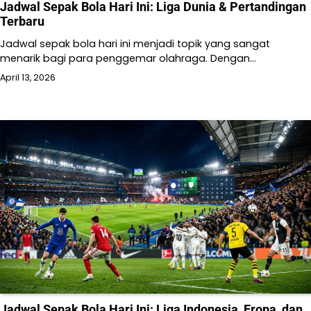
Jadwal Sepak Bola Hari Ini: Liga Dunia & Pertandingan
Terbaru
Jadwal sepak bola hari ini menjadi topik yang sangat
menarik bagi para penggemar olahraga. Dengan…
April 13, 2026
Jadwal Sepak Bola Hari Ini: Liga Indonesia, Eropa, dan