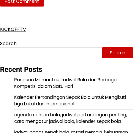
KICKOFFTV
Search
Search
Recent Posts
Panduan Memantau Jadwal Bola dari Berbagai
Kompetisi dalam Satu Hari
Kalender Pertandingan Sepak Bola untuk Mengikuti
Liga Lokal dan Internasional
agenda nonton bola, jadwal pertandingan penting,
cara mengatur jadwal bola, kalender sepak bola
jadwal padat sepak bola, rotasi pemain, kebugaran