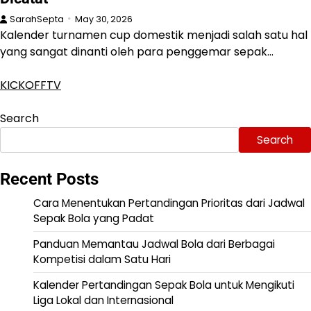
SarahSepta
May 30, 2026
Kalender turnamen cup domestik menjadi salah satu hal
yang sangat dinanti oleh para penggemar sepak…
KICKOFFTV
Search
Search
Recent Posts
Cara Menentukan Pertandingan Prioritas dari Jadwal
Sepak Bola yang Padat
Panduan Memantau Jadwal Bola dari Berbagai
Kompetisi dalam Satu Hari
Kalender Pertandingan Sepak Bola untuk Mengikuti
Liga Lokal dan Internasional