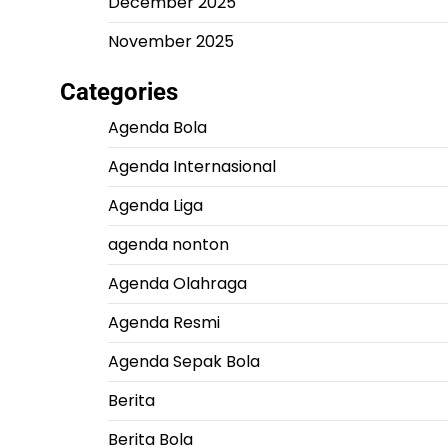
December 2025
November 2025
Categories
Agenda Bola
Agenda Internasional
Agenda Liga
agenda nonton
Agenda Olahraga
Agenda Resmi
Agenda Sepak Bola
Berita
Berita Bola