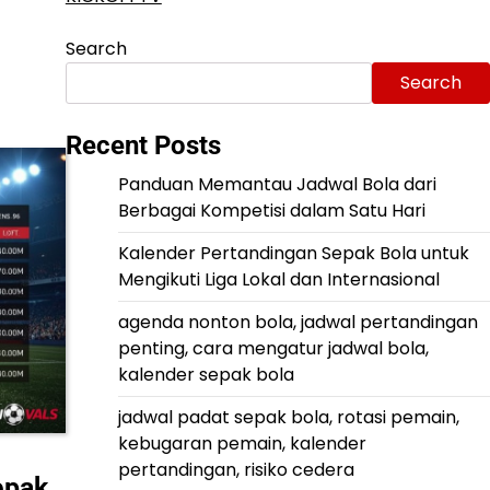
Search
Search
Recent Posts
Panduan Memantau Jadwal Bola dari
Berbagai Kompetisi dalam Satu Hari
Kalender Pertandingan Sepak Bola untuk
Mengikuti Liga Lokal dan Internasional
agenda nonton bola, jadwal pertandingan
penting, cara mengatur jadwal bola,
kalender sepak bola
jadwal padat sepak bola, rotasi pemain,
kebugaran pemain, kalender
pertandingan, risiko cedera
epak