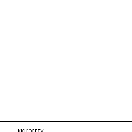
KICKOFFTV