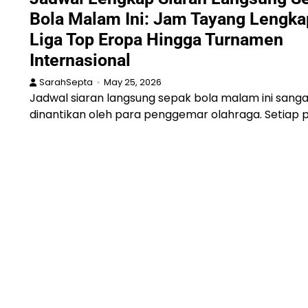
Bola Malam Ini: Jam Tayang Lengka
Liga Top Eropa Hingga Turnamen
Internasional
SarahSepta
May 25, 2026
Jadwal siaran langsung sepak bola malam ini sanga
dinantikan oleh para penggemar olahraga. Setiap 