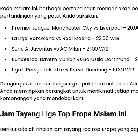
Pada malam ini, berbagai pertandingan menarik akan ber
pertandingan yang patut Anda saksikan:
Premier League: Manchester City vs Liverpool – 20:
La Liga: Barcelona vs Real Madrid – 22:00 WIB
Serie A: Juventus vs AC Milan – 21:00 WIB
Bundesliga: Bayern Munich vs Borussia Dortmund – 2
Liga 1: Persija Jakarta vs Persib Bandung – 19:30 WIB
Dengan jadwal siaran langsung sepak bola malam ini, An
Anda menyiapkan perangkat untuk menikmati setiap mome
kemenangan yang mendebarkan!
Jam Tayang Liga Top Eropa Malam Ini
Berikut adalah rincian jam tayang liga top Eropa yang dap