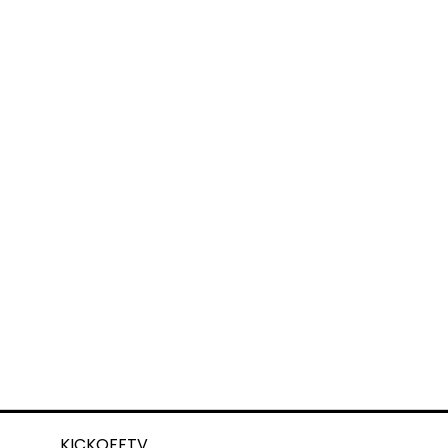
KICKOFFTV