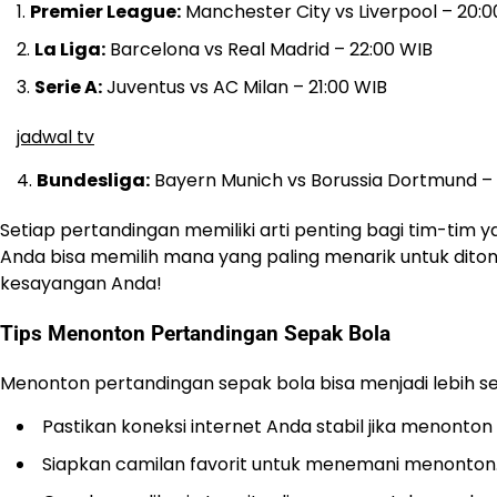
Premier League:
Manchester City vs Liverpool – 20:0
La Liga:
Barcelona vs Real Madrid – 22:00 WIB
Serie A:
Juventus vs AC Milan – 21:00 WIB
jadwal tv
Bundesliga:
Bayern Munich vs Borussia Dortmund – 
Setiap pertandingan memiliki arti penting bagi tim-tim 
Anda bisa memilih mana yang paling menarik untuk diton
kesayangan Anda!
Tips Menonton Pertandingan Sepak Bola
Menonton pertandingan sepak bola bisa menjadi lebih se
Pastikan koneksi internet Anda stabil jika menonton
Siapkan camilan favorit untuk menemani menonton