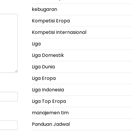
kebugaran
Kompetisi Eropa
Kompetisi Internasional
Liga
Liga Domestik
Liga Dunia
Liga Eropa
Liga Indonesia
Liga Top Eropa
manajemen tim
Panduan Jadwal