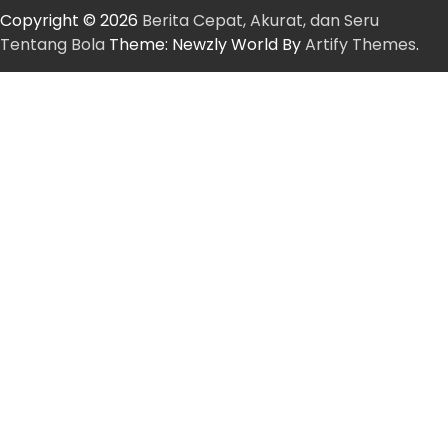
Copyright © 2026
Berita Cepat, Akurat, dan Seru
Tentang Bola
Theme: Newzly World By
Artify Themes
.