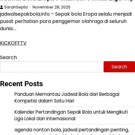
SarahSepta
November 28, 2025
jadwalsepakbola.info – Sepak bola Eropa selalu menjadi
pusat perhatian para penggemar olahraga di seluruh
dunia.…
KICKOFFTV
Search
Search
Recent Posts
Panduan Memantau Jadwal Bola dari Berbagai
Kompetisi dalam Satu Hari
Kalender Pertandingan Sepak Bola untuk Mengikuti
Liga Lokal dan Internasional
agenda nonton bola, jadwal pertandingan penting,