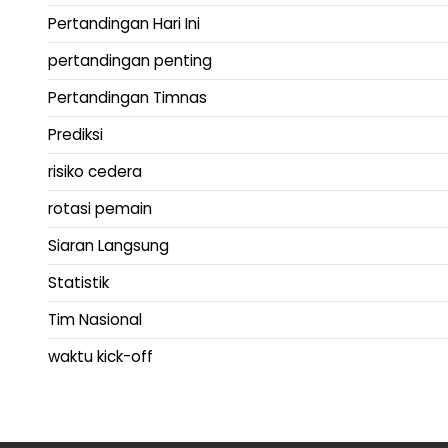
Pertandingan Hari Ini
pertandingan penting
Pertandingan Timnas
Prediksi
risiko cedera
rotasi pemain
Siaran Langsung
Statistik
Tim Nasional
waktu kick-off