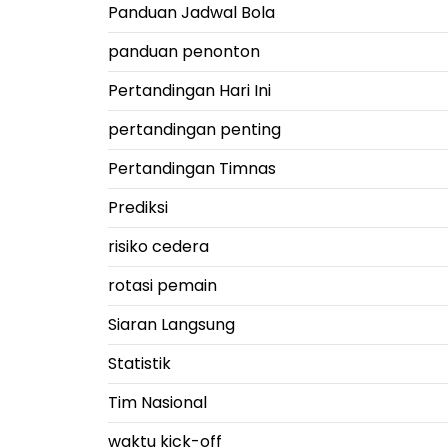
Panduan Jadwal Bola
panduan penonton
Pertandingan Hari Ini
pertandingan penting
Pertandingan Timnas
Prediksi
risiko cedera
rotasi pemain
Siaran Langsung
Statistik
Tim Nasional
waktu kick-off