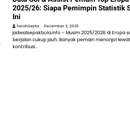
2025/26: Siapa Pemimpin Statistik 
Ini
SarahSepta
December 2, 2025
jadwalsepakbola.info – Musim 2025/2026 di Eropa 
berjalan cukup jauh. Banyak pemain menonjol lewa
…
kontribusi…